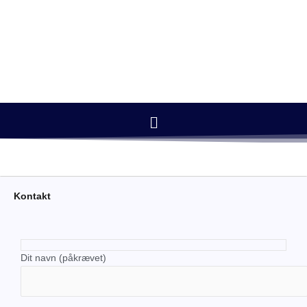
Gå
til
indholdet
Snemaskine
Menu
Kontakt
Dit navn (påkrævet)